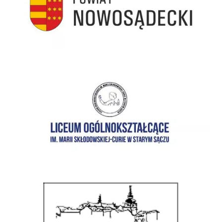
I Liceum Ogólnokształcące im. Marii Skłodowskiej-Curie w Starym Sączu
Zespół Szkół im. ks. prof. Józefa Tischnera w Starym Sączu