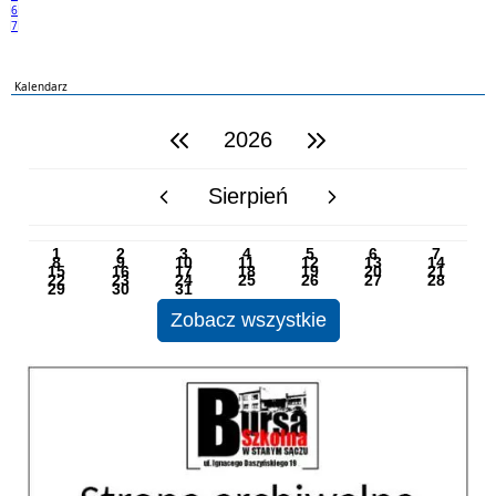
6
7
Kalendarz
2026
poprzedni rok
następny rok
Sierpień
poprzedni miesiąc
następny miesiąc
PN
WT
ŚR
CZ
PI
SO
NI
1
2
3
4
5
6
7
8
9
10
11
12
13
14
15
16
17
18
19
20
21
22
23
24
25
26
27
28
29
30
31
Zobacz wszystkie
Strona archiwalna 01