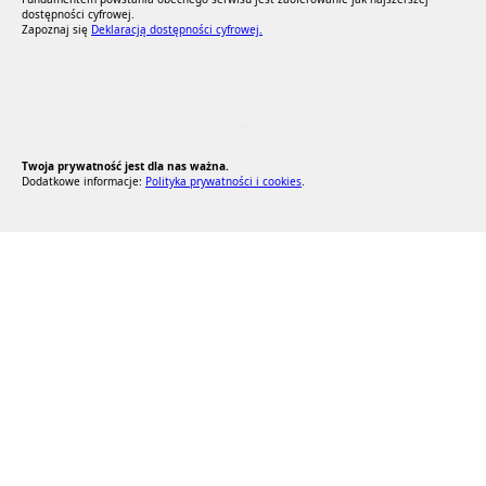
dostępności cyfrowej.
Zapoznaj się
Deklaracją dostępności cyfrowej.
RODO Zgodne
RODO przyjazne narzędzia
Twoja prywatność jest dla nas ważna.
Dodatkowe informacje:
Polityka prywatności i cookies
.