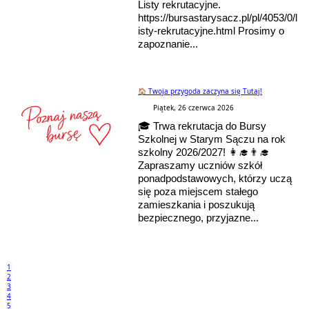
Listy rekrutacyjne.
https://bursastarysacz.pl/pl/4053/0/l
isty-rekrutacyjne.html Prosimy o
zapoznanie...
🏠 Twoja przygoda zaczyna się Tutaj!
Piątek, 26 czerwca 2026
🎓 Trwa rekrutacja do Bursy
Szkolnej w Starym Sączu na rok
szkolny 2026/2027! 👩‍🎓👨‍🎓
Zapraszamy uczniów szkół
ponadpodstawowych, którzy uczą
się poza miejscem stałego
zamieszkania i poszukują
bezpiecznego, przyjazne...
1
2
3
4
5