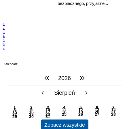
bezpiecznego, przyjazne...
1
2
3
4
5
6
7
Kalendarz
2026
poprzedni rok
następny rok
Sierpień
poprzedni miesiąc
następny miesiąc
PN
WT
ŚR
CZ
PI
SO
NI
1
2
3
4
5
6
7
8
9
10
11
12
13
14
15
16
17
18
19
20
21
22
23
24
25
26
27
28
29
30
31
Zobacz wszystkie