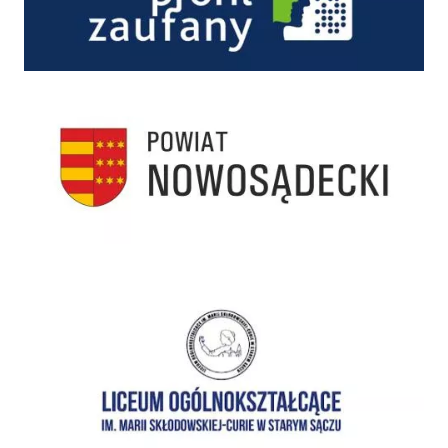
Starostwo Powiatowe w Nowym Sączu
I Liceum Ogólnokształcące im. Marii Skłodowskiej-Curie w Starym Sączu