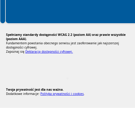
Spełniamy standardy dostępności WCAG 2.2 (poziom AA) oraz prawie wszystkie
(poziom AAA).
Fundamentem powstania obecnego serwisu jest zaoferowanie jak najszerszej
dostępności cyfrowej.
Zapoznaj się
Deklaracją dostępności cyfrowej.
RODO Zgodne
RODO przyjazne narzędzia
Twoja prywatność jest dla nas ważna.
Dodatkowe informacje:
Polityka prywatności i cookies
.