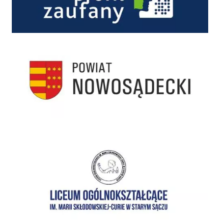
Starostwo Powiatowe w Nowym Sączu
I Liceum Ogólnokształcące im. Marii Skłodowskiej-Curie w Starym Sączu