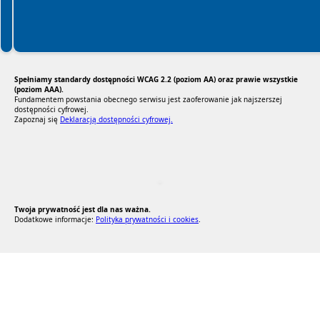
Spełniamy standardy dostępności WCAG 2.2 (poziom AA) oraz prawie wszystkie
(poziom AAA).
Fundamentem powstania obecnego serwisu jest zaoferowanie jak najszerszej
dostępności cyfrowej.
Zapoznaj się
Deklaracją dostępności cyfrowej.
RODO Zgodne
RODO przyjazne narzędzia
Twoja prywatność jest dla nas ważna.
Dodatkowe informacje:
Polityka prywatności i cookies
.