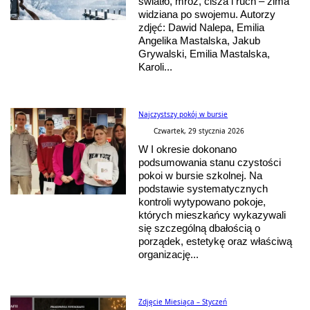
światło, mróz, cisza i ruch – zima
widziana po swojemu. Autorzy
zdjęć: Dawid Nalepa, Emilia
Angelika Mastalska, Jakub
Grywalski, Emilia Mastalska,
Karoli...
Najczystszy pokój w bursie
Czwartek, 29 stycznia 2026
W I okresie dokonano
podsumowania stanu czystości
pokoi w bursie szkolnej. Na
podstawie systematycznych
kontroli wytypowano pokoje,
których mieszkańcy wykazywali
się szczególną dbałością o
porządek, estetykę oraz właściwą
organizację...
Zdjęcie Miesiąca – Styczeń