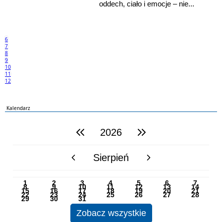
oddech, ciało i emocje – nie...
6
7
8
9
10
11
12
Kalendarz
2026
poprzedni rok
następny rok
Sierpień
poprzedni miesiąc
następny miesiąc
PN
WT
ŚR
CZ
PI
SO
NI
1
2
3
4
5
6
7
8
9
10
11
12
13
14
15
16
17
18
19
20
21
22
23
24
25
26
27
28
29
30
31
Zobacz wszystkie