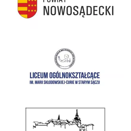
I Liceum Ogólnokształcące im. Marii Skłodowskiej-Curie w Starym Sączu
Zespół Szkół im. ks. prof. Józefa Tischnera w Starym Sączu