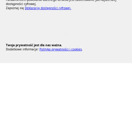
dostępności cyfrowej.
Zapoznaj się
Deklaracją dostępności cyfrowej.
RODO Zgodne
RODO przyjazne narzędzia
Twoja prywatność jest dla nas ważna.
Dodatkowe informacje:
Polityka prywatności i cookies
.