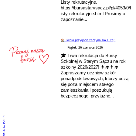
Listy rekrutacyjne.
https://bursastarysacz.pl/pl/4053/0/l
isty-rekrutacyjne.html Prosimy o
zapoznanie...
🏠 Twoja przygoda zaczyna się Tutaj!
Piątek, 26 czerwca 2026
🎓 Trwa rekrutacja do Bursy
Szkolnej w Starym Sączu na rok
szkolny 2026/2027! 👩‍🎓👨‍🎓
Zapraszamy uczniów szkół
ponadpodstawowych, którzy uczą
się poza miejscem stałego
zamieszkania i poszukują
bezpiecznego, przyjazne...
1
2
3
4
5