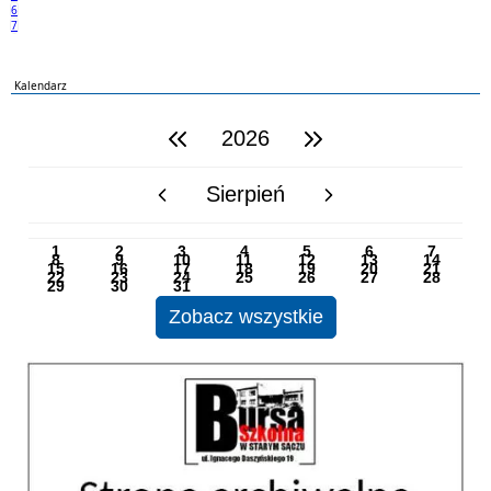
6
7
Kalendarz
2026
poprzedni rok
następny rok
Sierpień
poprzedni miesiąc
następny miesiąc
PN
WT
ŚR
CZ
PI
SO
NI
1
2
3
4
5
6
7
8
9
10
11
12
13
14
15
16
17
18
19
20
21
22
23
24
25
26
27
28
29
30
31
Zobacz wszystkie
Strona archiwalna 01