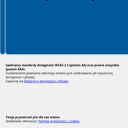
Spełniamy standardy dostępności WCAG 2.2 (poziom AA) oraz prawie wszystkie
(poziom AAA).
Fundamentem powstania obecnego serwisu jest zaoferowanie jak najszerszej
dostępności cyfrowej.
Zapoznaj się
Deklaracją dostępności cyfrowej.
RODO Zgodne
RODO przyjazne narzędzia
Twoja prywatność jest dla nas ważna.
Dodatkowe informacje:
Polityka prywatności i cookies
.