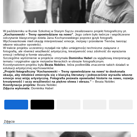
W październiku w Bursie Szkolnej w Starym Sączu zrealizowano projekt fotograficzny pt.
„Kochanowski – Treny opowiedziane na nowo”
. Jego celem było twórcze i współczesne
odczytanie klasycznego dzieła Jana Kochanowskiego poprzez język fotografii.
Wychowankowie mieli okazję interpretować emocje, motywy i przesłanie Trenów, tworząc
własne wizualne opowieści.
W trakcie projektu uczestnicy rozwijali nie tylko umiejętności techniczne związane z
fotografią, ale również wrażliwość artystyczną, kreatywność oraz zdolność do wyrażania
emocji i refleksji w formie wizualnej.
Szczególne wyróżnienie w projekcie otrzymała
Dominika Habel
za wyjątkową interpretację
tematu i oryginalne ujęcie motywów literackich w obrazie fotograficznym.
Koordynatorem projektu była
Beata Nobilec
, która podkreśliła znaczenie takich działań w
edukacji artystycznej wychowanków:
„Projekt fotograficzny ‘Kochanowski – Treny opowiedziane na nowo’ to doskonała
okazja, aby młodzież zmierzyła się z klasyką literatury i jednocześnie wyraziła własne
emocje oraz wizję artystyczną. Fotografia pozwala opowiadać historie na nowo, rozwija
kreatywność i uczy wrażliwości na piękno słowa i obrazu.”
– Beata Nobilec
Koordynacja projektu:
Beata Nobilec
Zdjęcia wykonała:
Dominika Habel
Zdjęcia