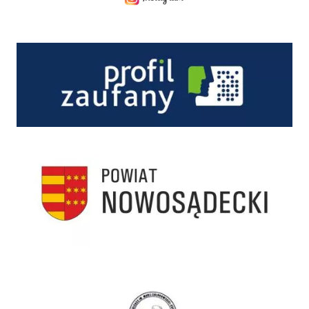
Profil zaufany
Starostwo Powiatowe w Nowym Sączu
I Liceum Ogólnokształcące im. Marii Skłodowskiej-Curie w Starym Sączu