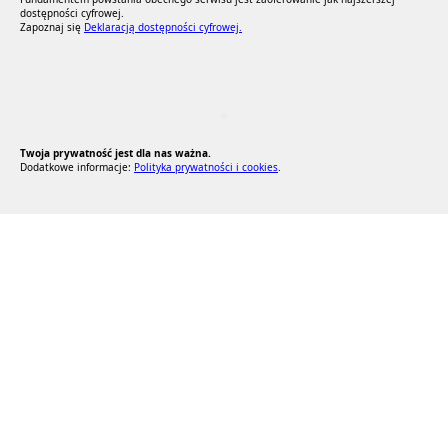
dostępności cyfrowej.
Zapoznaj się
Deklaracją dostępności cyfrowej.
RODO Zgodne
RODO przyjazne narzędzia
Twoja prywatność jest dla nas ważna.
Dodatkowe informacje:
Polityka prywatności i cookies
.