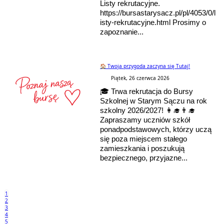
Listy rekrutacyjne.
https://bursastarysacz.pl/pl/4053/0/l
isty-rekrutacyjne.html Prosimy o
zapoznanie...
🏠 Twoja przygoda zaczyna się Tutaj!
Piątek, 26 czerwca 2026
🎓 Trwa rekrutacja do Bursy
Szkolnej w Starym Sączu na rok
szkolny 2026/2027! 👩‍🎓👨‍🎓
Zapraszamy uczniów szkół
ponadpodstawowych, którzy uczą
się poza miejscem stałego
zamieszkania i poszukują
bezpiecznego, przyjazne...
1
2
3
4
5