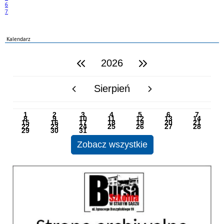
6
7
Kalendarz
2026
poprzedni rok
następny rok
Sierpień
poprzedni miesiąc
następny miesiąc
PN
WT
ŚR
CZ
PI
SO
NI
1
2
3
4
5
6
7
8
9
10
11
12
13
14
15
16
17
18
19
20
21
22
23
24
25
26
27
28
29
30
31
Zobacz wszystkie
Strona archiwalna 01