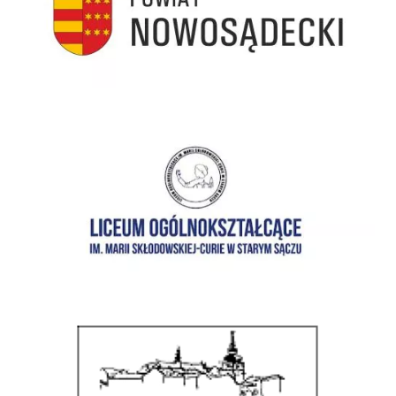
I Liceum Ogólnokształcące im. Marii Skłodowskiej-Curie w Starym Sączu
Zespół Szkół im. ks. prof. Józefa Tischnera w Starym Sączu